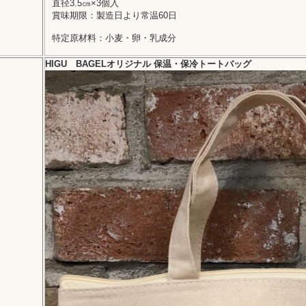
直径3.5㎝×3個入
賞味期限：製造日より常温60日
特定原材料：小麦・卵・乳成分
HIGU BAGELオリジナル 保温・保冷トートバッグ