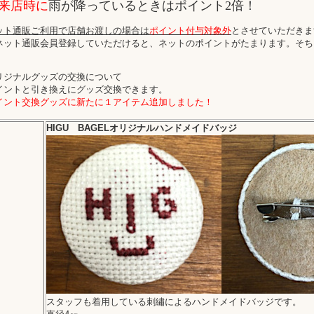
来店時に
雨が降っているときはポイント2倍！
ット通販ご利用で店舗お渡しの場合は
ポイント付与対象外
とさせていただきま
ネット通販会員登録していただけると、ネットのポイントがたまります。そち
リジナルグッズの交換について
イントと引き換えにグッズ交換できます。
イント交換グッズに新たに１アイテム追加しました！
HIGU BAGELオリジナルハンドメイドバッジ
スタッフも着用している刺繡によるハンドメイドバッジです。