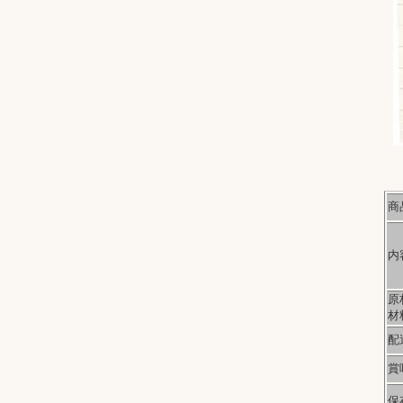
商
内
原
材
配
賞
保