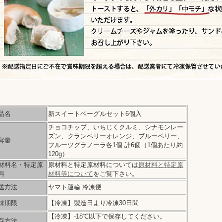
品名
新スイートベーグルセット6個入
チョコチップ、いちじくクルミ、シナモンレー
ズン、クランベリーオレンジ、ブルーベリー、
容量
フルーツグラノーラ各1個 計6個（1個あたり約
120g）
材料名・特定原
原材料と特定原材料については
原材料と特定原
料
材料等について
をご覧下さい。
送方法
ヤマト運輸 冷凍便
味期限
【冷凍】製造日より冷凍30日間
【冷凍】-18℃以下で保存してください。
存方法