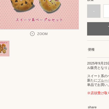
-
ZOOM
便種
2025年9月
ル販売となり
スイート系の
新たに
ブルー
単品でお買い
※店頭受け取
share