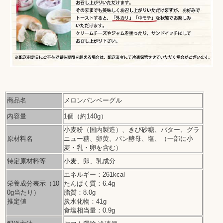
商品名
メロンパンベーグル
内容量
1個（約140g）
小麦粉（国内製造）、きび砂糖、バター、グラ
原材料名
ニュー糖、卵黄、パン酵母、塩、（一部に小
麦・乳・卵を含む）
特定原材料等
小麦、卵、乳成分
エネルギー：261kcal
栄養成分表示（10
たんぱく質：6.4g
0g当たり）
脂質：8.0g
推定値
炭水化物：41g
食塩相当量：0.9g