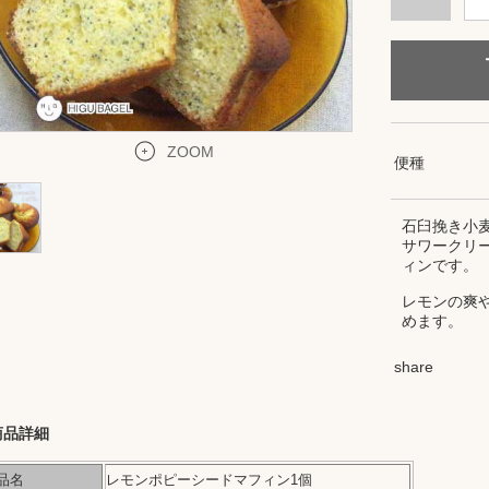
ZOOM
便種
石臼挽き小
サワークリ
ィンです。
レモンの爽
めます。
share
商品詳細
品名
レモンポピーシードマフィン1個