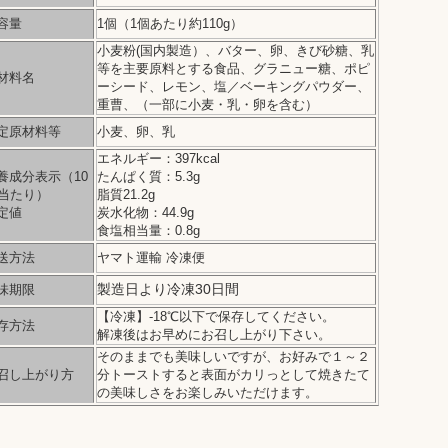
容量
1個（1個あたり約110g）
小麦粉(国内製造）、バター、卵、きび砂糖、乳
等を主要原料とする食品、グラニュー糖、ポピ
材料名
ーシード、レモン、塩／ベーキングパウダー、
重曹、（一部に小麦・乳・卵を含む）
定原材料等
小麦、卵、乳
エネルギー：397kcal
養成分表示（10
たんぱく質：5.3g
g当たり）
脂質21.2g
定値
炭水化物：44.9g
食塩相当量：0.8g
送方法
ヤマト運輸 冷凍便
製造日より冷凍30日間
味期限
【冷凍】-18℃以下で保存してください。
存方法
解凍後はお早めにお召し上がり下さい。
そのままでも美味しいですが、お好みで１～２
召し上がり方
分トーストすると表面がカリっとして焼きたて
の美味しさをお楽しみいただけます。