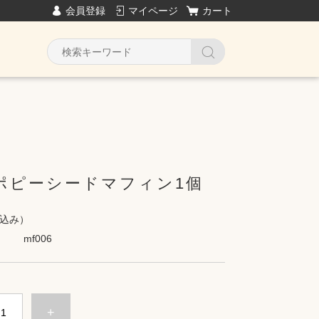
会員登録
マイページ
カート
ポピーシードマフィン1個
込み）
mf006
+