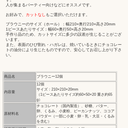
人が集まるパーティー向けなどにオススメです。
お好みで、
カットなし
もご選択いただけます。
ブラウニーのサイズ（ホール）：幅210×奥行210×高さ20mm
1ピースあたりサイズ：幅60×奥行50×高さ20mm
手作り品のため、カットサイズに多少の誤差が生じることがござ
います。
また、表面のひび割れ・ハガレは、焼いているときにチョコレー
トの油分により生じたものですので、安心してお召し上がり下さ
い。
商品名
ブラウニー12個
12個
サイズ：210×210×20mm
内容量
（1ピースあたりサイズ約60×50×20 重さ約65
g）
チョコレート（国内製造）、砂糖、バター、
卵、くるみ、小麦粉、ピーカンナッツ、ココア
原材料名
パウダー（一部に小麦・卵・乳・大豆・くるみ
を含む）