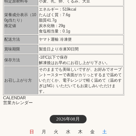
特定原材料等
小麦、乳、卵、くるみ、大豆
エネルギー：519kcal
栄養成分表示（10
たんぱく質：7.6g
0g当たり）
脂質41.7g
推定値
炭水化物：29g
食塩相当量：0.1g
配送方法
ヤマト運輸 冷凍便
賞味期限
製造日より冷凍30日間
-18℃以下で保存
保存方法
解凍後はお早めにお召し上がり下さい。
そのままでも美味しいですが、お好みでオーブ
ントースターで表面がカリっとするまで温めて
お召し上がり方
いただくか、電子レンジで軽く温めて（温めす
ぎはNG）いただいてもお楽しみいただけま
す。
CALENDAR
営業カレンダー
2026年08月
日
月
火
水
木
金
土