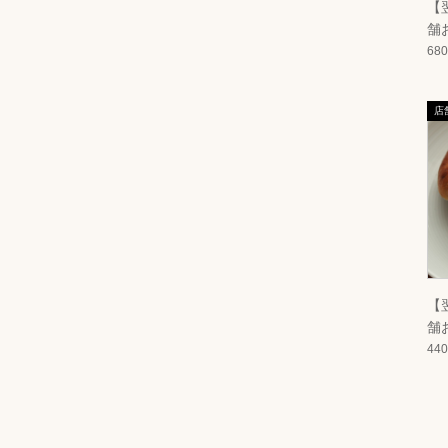
【
舗
モ
68
【
舗
ズ
44