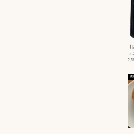
【
ラ
2,