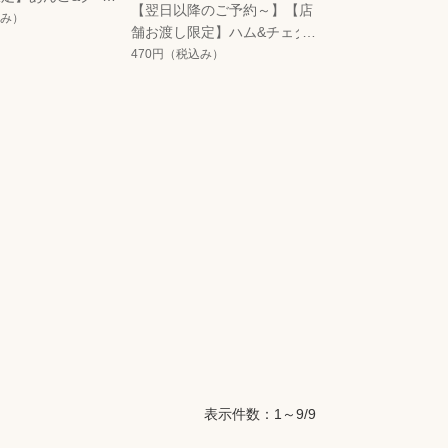
【翌日以降のご予約～】【店
ズサンド
み）
舗お渡し限定】ハム&チェダ
ーチーズサンド
470円
（税込み）
表示件数：1～9/9