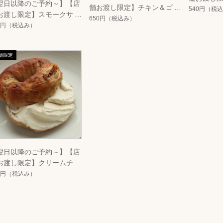
翌日以降のご予約～】【店
舗お渡し限定】チキン＆ゴボ
ームチー
540円
（税込
お渡し限定】スモークサー
ウサラダサンド
650円
（税込み）
ン&クリームチーズサンド
0円
（税込み）
翌日以降のご予約～】【店
お渡し限定】クリームチー
サンド
0円
（税込み）