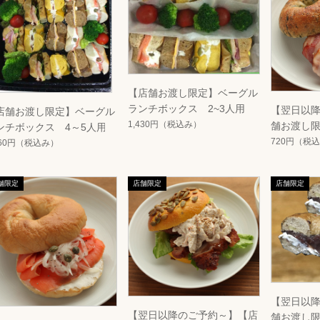
【店舗お渡し限定】ベーグル
ランチボックス 2~3人用
【翌日以
店舗お渡し限定】ベーグル
1,430円
（税込み）
舗お渡し限定
ンチボックス 4～5人用
720円
（税込
560円
（税込み）
【翌日以
【翌日以降のご予約～】【店
舗お渡し限