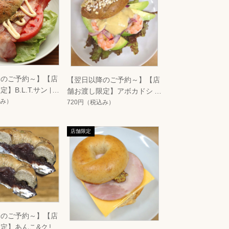
降のご予約～】【店
【翌日以降のご予約～】【店
】B.L.T.サンド
舗お渡し限定】アボカドシュ
み）
リンプサンド
720円
（税込み）
降のご予約～】【店
定】あんこ&クリ